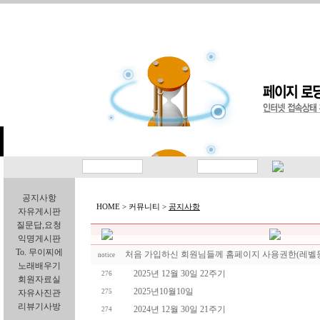
공지사항
HOME > 커뮤니티 >
공지사항
자유게시판
질문답,요청
익명게시판
To. 무이찌에
처음 가입하신 회원님들께 홈페이지 사용권한(레벨등
notice
노래배우기
2025년 12월 30일 22주기
276
회원자료실
2025년10월10일
자유사진관
275
리뷰기사방
2024년 12월 30일 21주기
274