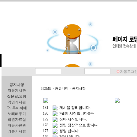
공지사항
HOME > 커뮤니티 >
공지사항
자유게시판
질문답,요청
익명게시판
181
게시물 정리합니다.
To. 무이찌에
180
7월의 시작입니다!!^^
노래배우기
179
장마 시작입니다.
회원자료실
178
정팅 정상적으로 합니다.
자유사진관
177
정팅 쉽니다..
리뷰기사방
176
7주년입니다.