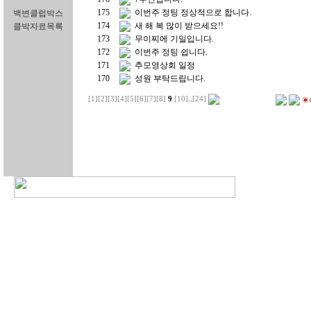
175
이번주 정팅 정상적으로 합니다.
백변클럽박스
174
새 해 복 많이 받으세요!!
클박자료목록
173
무이찌에 기일입니다.
172
이번주 정팅 쉽니다.
171
추모영상회 일정
170
성원 부탁드립니다.
[1]
[2]
[3]
[4]
[5]
[6]
[7]
[8]
9
[10]
..
[24]