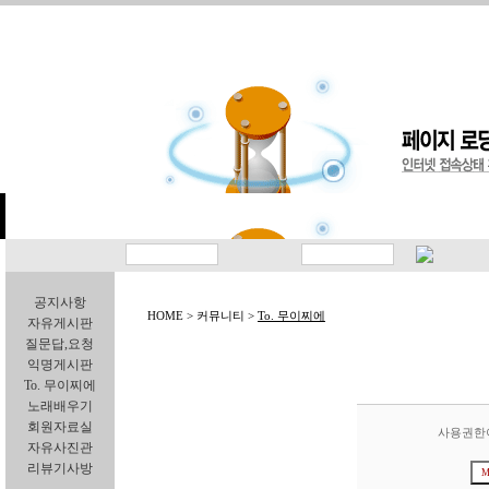
공지사항
HOME > 커뮤니티 >
To. 무이찌에
자유게시판
질문답,요청
익명게시판
To. 무이찌에
노래배우기
회원자료실
사용권한
자유사진관
리뷰기사방