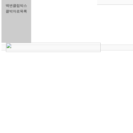
백변클럽박스
클박자료목록