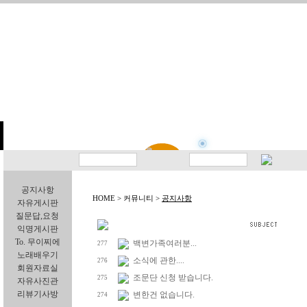
공지사항
HOME > 커뮤니티 >
공지사항
자유게시판
질문답,요청
익명게시판
To. 무이찌에
백변가족여러분...
277
노래배우기
소식에 관한....
276
회원자료실
조문단 신청 받습니다.
275
자유사진관
리뷰기사방
변한건 없습니다.
274