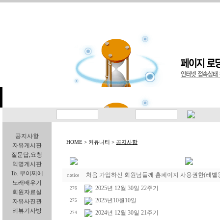
공지사항
HOME > 커뮤니티 >
공지사항
자유게시판
질문답,요청
익명게시판
To. 무이찌에
처음 가입하신 회원님들께 홈페이지 사용권한(레벨등
notice
노래배우기
2025년 12월 30일 22주기
276
회원자료실
2025년10월10일
자유사진관
275
리뷰기사방
2024년 12월 30일 21주기
274