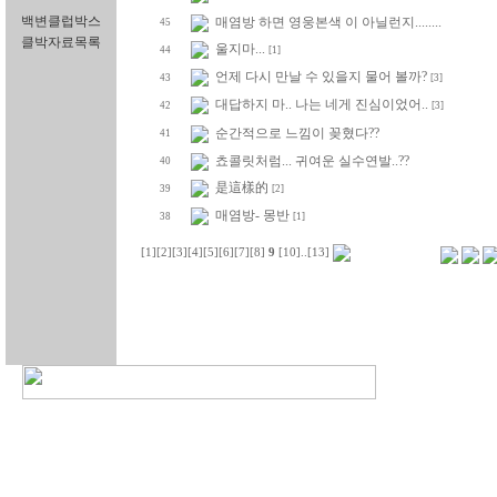
백변클럽박스
매염방 하면 영웅본색 이 아닐런지........
45
클박자료목록
울지마...
44
[1]
언제 다시 만날 수 있을지 물어 볼까?
43
[3]
대답하지 마.. 나는 네게 진심이었어..
42
[3]
순간적으로 느낌이 꽂혔다??
41
쵸콜릿처럼... 귀여운 실수연발..??
40
是這樣的
39
[2]
매염방- 몽반
38
[1]
[1]
[2]
[3]
[4]
[5]
[6]
[7]
[8]
9
[10]
..
[13]