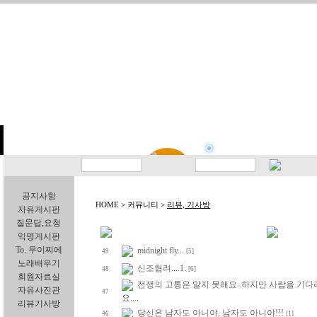
공지사항
HOME > 커뮤니티 >
리뷰, 기사방
자유게시판
질문답,요청
익명게시판
To. 무이찌에
midnight fly...
49
[5]
노래배우기
신조협려....1.
48
[6]
회원자료실
전쟁의 고통은 알지 못해요..하지만 사람을 기다
자유사진관
47
요....
리뷰기사방
당신은 남자도 아니야, 남자도 아니야!!!
46
[1]