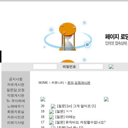
공지사항
HOME > 커뮤니티 >
문의,요청게시판
자유게시판
질문답,요청
익명게시판
To. 무이찌에
20
[질문] [re] 그게 말이죠
[1]
노래배우기
19
[질문] ㅋㅋ
회원자료실
18
[질문] 아매는
자유사진관
17
[질문] 뮤직비됴 저장할수없나요?
리뷰기사방
16
[질문] [re] 음~
[1]