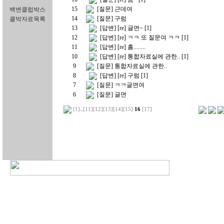
15
[질문] 근데여
백변클럽박스
14
[질문] 구럼
클박자료목록
13
[답변] [re] 글면~
[1]
12
[답변] [re] ㅋㅋ 또 질문여 ㅋㅋ
[1]
11
[답변] [re] 흠........
10
[답변] [re] 통합자료실에 관한..
[1]
9
[질문] 통합자료실에 관한..
8
[답변] [re] 구럼
[1]
7
[질문] ㅋㅋ글면여
6
[질문] 글면
[1]
..
[11]
[12]
[13]
[14]
[15]
16
[17]