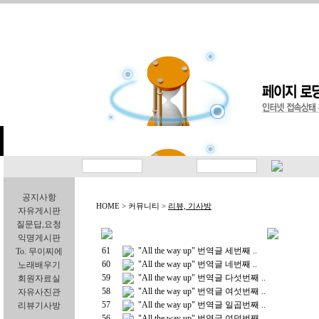
공지사항
HOME > 커뮤니티 >
리뷰, 기사방
자유게시판
질문답,요청
익명게시판
61
"All the way up" 번역글 세번째 ..
To. 무이찌에
60
"All the way up" 번역글 네번째 ..
노래배우기
59
"All the way up" 번역글 다섯번째 ..
회원자료실
58
"All the way up" 번역글 여섯번째 ..
자유사진관
57
"All the way up" 번역글 일곱번째 ..
리뷰기사방
56
"All the way up" 번역글 여덟번째 ..