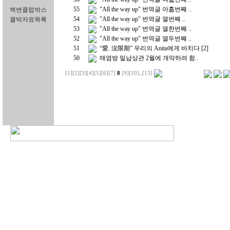
55
"All the way up" 번역글 아홉번째 ..
백변클럽박스
54
"All the way up" 번역글 열번째 ..
클박자료목록
53
"All the way up" 번역글 열한번째 ..
52
"All the way up" 번역글 열두번째 ..
51
“愛. 沒限期” 우리의 Anita에게 바치다
[2]
50
매염방 밀납상관 2월에 개막하려 함..
[1]
[2]
[3]
[4]
[5]
[6]
[7]
8
[9]
[10]
..
[13]