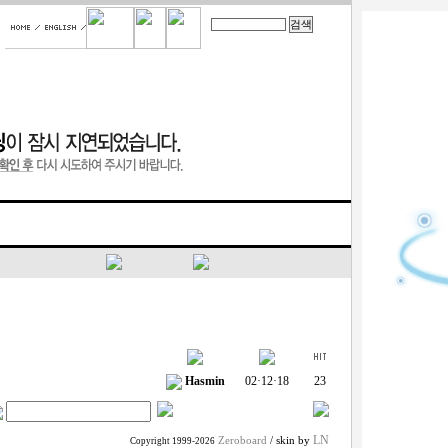
Hasmin
02·12·18
23
LN
Zeroboard
/ skin by
Copyright 1999-2026