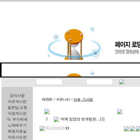
공지사항
HOME > 커뮤니티 >
리뷰, 기사방
자유게시판
질문답,요청
익명게시판
1
어제 있었던 번개팅은...
[1]
To. 무이찌에
노래배우기
[1]
..
[11]
[12]
13
회원자료실
자유사진관