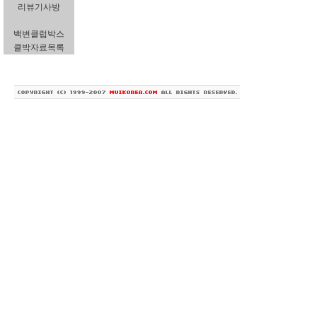
리뷰기사방
백변클럽박스
클박자료목록