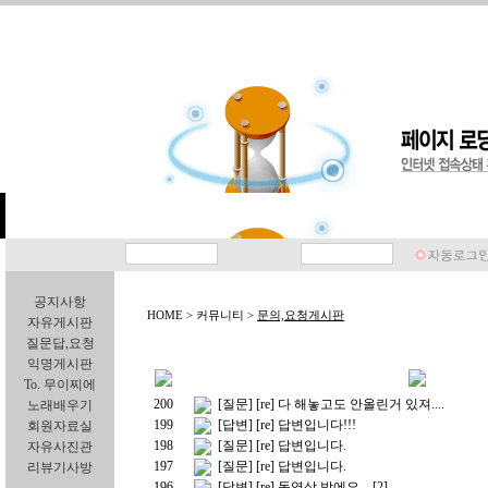
공지사항
HOME > 커뮤니티 >
문의,요청게시판
자유게시판
질문답,요청
익명게시판
To. 무이찌에
200
[질문] [re] 다 해놓고도 안올린거 있져....
노래배우기
199
[답변] [re] 답변입니다!!!
회원자료실
198
[질문] [re] 답변입니다.
자유사진관
197
[질문] [re] 답변입니다.
리뷰기사방
196
[답변] [re] 동영상 방에요...
[2]