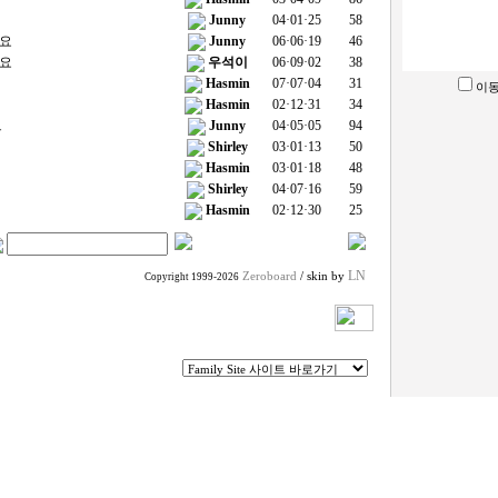
Junny
04·01·25
58
데요
Junny
06·06·19
46
데요
우석이
06·09·02
38
Hasmin
07·07·04
31
이동
Hasmin
02·12·31
34
트
Junny
04·05·05
94
Shirley
03·01·13
50
Hasmin
03·01·18
48
Shirley
04·07·16
59
Hasmin
02·12·30
25
LN
Zeroboard
/ skin by
Copyright 1999-2026