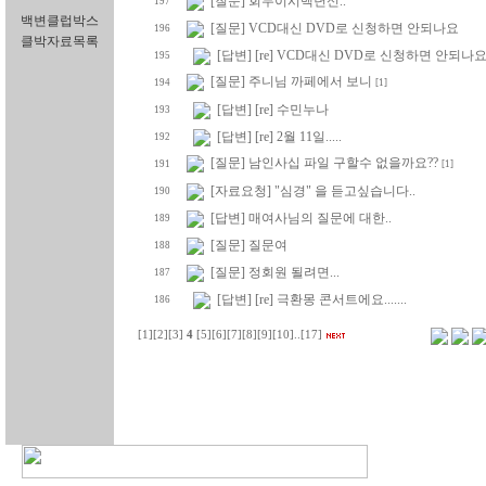
[질문] 회두이시백년신..
197
백변클럽박스
[질문] VCD대신 DVD로 신청하면 안되나요
196
클박자료목록
[답변] [re] VCD대신 DVD로 신청하면 안되나
195
[질문] 주니님 까페에서 보니
194
[1]
[답변] [re] 수민누나
193
[답변] [re] 2월 11일.....
192
[질문] 남인사십 파일 구할수 없을까요??
191
[1]
[자료요청] "심경" 을 듣고싶습니다..
190
[답변] 매여사님의 질문에 대한..
189
[질문] 질문여
188
[질문] 정회원 될려면...
187
[답변] [re] 극환몽 콘서트에요.......
186
[1]
[2]
[3]
4
[5]
[6]
[7]
[8]
[9]
[10]
..
[17]