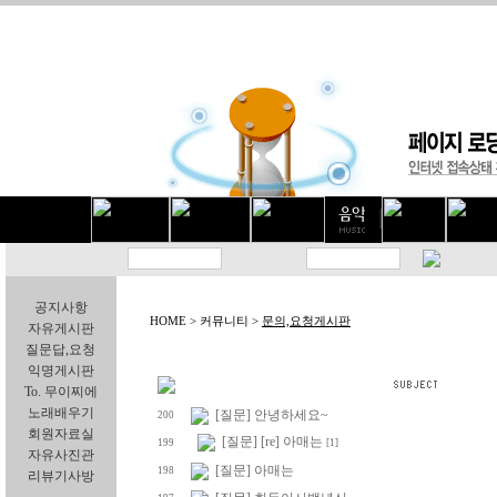
공지사항
HOME > 커뮤니티 >
문의,요청게시판
자유게시판
질문답,요청
익명게시판
To. 무이찌에
노래배우기
[질문] 안녕하세요~
200
회원자료실
[질문] [re] 아매는
199
[1]
자유사진관
[질문] 아매는
198
리뷰기사방