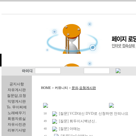
공지사항
HOME > 커뮤니티 >
문의,요청게시판
자유게시판
질문답,요청
익명게시판
To. 무이찌에
노래배우기
[질문] VCD대신 DVD로 신청하면 안되나요
50
회원자료실
[질문] 회두이시백년신..
49
자유사진관
[질문] 아매는
48
리뷰기사방