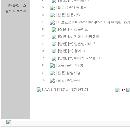
[질문] [re] 아매는
47
[1]
백변클럽박스
[질문] 안녕하세요~
46
클박자료목록
[질문] 질문이요....
45
[자료요청] the legend pop queen 시디 수록된
44
[질문] [re] 질문이요..
43
[답변] [re] 정회원 시켜줘요
42
[답변] [re] 답변입니다!!!
41
[답변] [re] 홈에
40
[2]
[답변] [re] 아매가 나오는
39
[1]
[질문] 근데여~
38
[1]
[질문] 심잉시냉
37
[질문] 수민누나
36
[1]
..
[11]
[12]
[13]
14
[15]
[16]
[17]