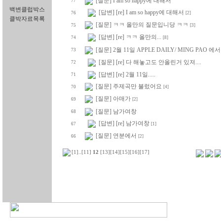
[질문] I am so happy에 대해서
77
백변클럽박스
[답변] [re] I am so happy에 대해서
76
[2]
클박자료목록
[질문] ㅋㅋ 올만의 질문입니당 ㅋㅋ
75
[3]
[답변] [re] ㅋㅋ 올만의...
74
[8]
[질문] 2월 11일 APPLE DAILY/ MING PA
73
[질문] [re] 다 해놓고도 안올린거 있져....
72
[답변] [re] 2월 11일.....
71
[질문] 주제곡만 불렀어요
70
[4]
[질문] 아매가
69
[2]
[질문] 남가여창
68
[답변] [re] 남가여창
67
[1]
[질문] 연분에서
66
[2]
[1]
..
[11]
12
[13]
[14]
[15]
[16]
[17]