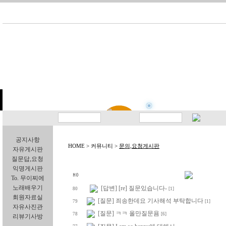
공지사항
HOME > 커뮤니티 >
문의,요청게시판
자유게시판
질문답,요청
익명게시판
To. 무이찌에
노래배우기
[답변] [re] 질문있습니다-
80
[1]
회원자료실
[질문] 죄송한데요 기사해석 부탁합니다
79
[1]
자유사진관
[질문] ㅋㅋ 올만질문욤
78
[6]
리뷰기사방