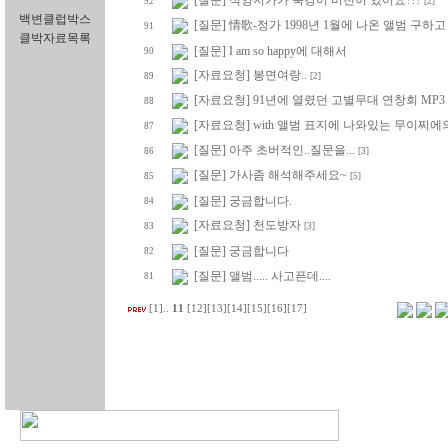
[질문] 석양지가가 북경어 버전이 있어요???
92
[2]
백변클럽박스
[질문] 情歌-정가 1998년 1월에 나온 앨범 구하고 
91
클박자료목록
[질문] I am so happy에 대해서
90
[자료요청] 봉면여랑..
89
[2]
[자료요청] 91년에 열렸던 고별무대 연창회 MP3 
88
[자료요청] with 앨범 표지에 나와있는 무이찌
87
[질문] 아주 초버적인..질문을...
86
[3]
[질문] 가사좀 해석해주세요~
85
[5]
[질문] 궁금합니다.
84
[자료요청] 천도방자
83
[3]
[질문] 궁금합니다
82
[질문] 앨범..... 사고픈데....
81
[1]
..
11
[12]
[13]
[14]
[15]
[16]
[17]