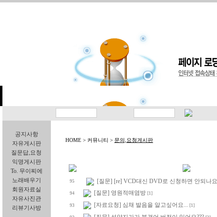
공지사항
HOME > 커뮤니티 >
문의,요청게시판
자유게시판
질문답,요청
익명게시판
To. 무이찌에
노래배우기
[질문] [re] VCD대신 DVD로 신청하면 안되나
95
회원자료실
[질문] 영원적매염방
94
[1]
자유사진관
[자료요청] 심채 발음을 알고싶어요...
93
[1]
리뷰기사방