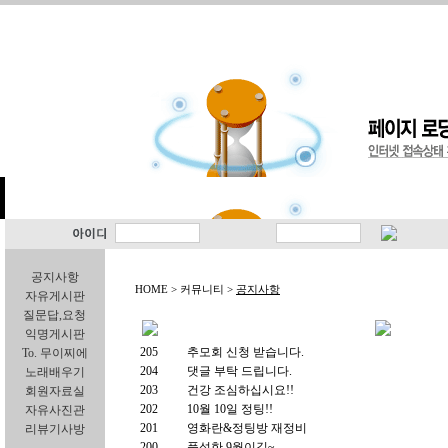
공지사항
HOME > 커뮤니티 >
공지사항
자유게시판
질문답,요청
익명게시판
205
추모회 신청 받습니다.
To. 무이찌에
204
댓글 부탁 드립니다.
노래배우기
203
건강 조심하십시요!!
회원자료실
202
10월 10일 정팅!!
자유사진관
201
영화란&정팅방 재정비
리뷰기사방
200
풍성한 9월이길~