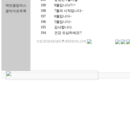
199
8월입니다!!^^
백변클럽박스
198
7월의 시작입니다~
클박자료목록
197
6월입니다~
196
5월입니다~
195
감사합니다.
194
건강 조심하세요!!
[1]
[2]
[3]
[4]
[5]
[6]
7
[8]
[9]
[10]
..
[24]