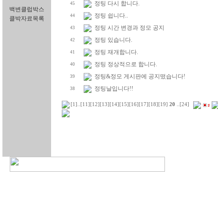
정팅 다시 합니다.
45
백변클럽박스
정팅 쉽니다..
44
클박자료목록
정팅 시간 변경과 정모 공지
43
정팅 있습니다.
42
정팅 재개합니다.
41
정팅 정상적으로 합니다.
40
정팅&정모 게시판에 공지떴습니다!
39
정팅날입니다!!
38
[1]
..
[11]
[12]
[13]
[14]
[15]
[16]
[17]
[18]
[19]
20
..
[24]