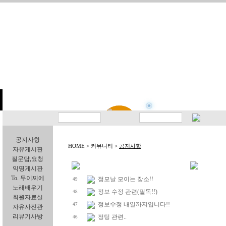
공지사항
HOME > 커뮤니티 >
공지사항
자유게시판
질문답,요청
익명게시판
To. 무이찌에
정모날 모이는 장소!!
49
노래배우기
정보 수정 관련(필독!!)
48
회원자료실
정보수정 내일까지입니다!!
47
자유사진관
리뷰기사방
정팅 관련..
46