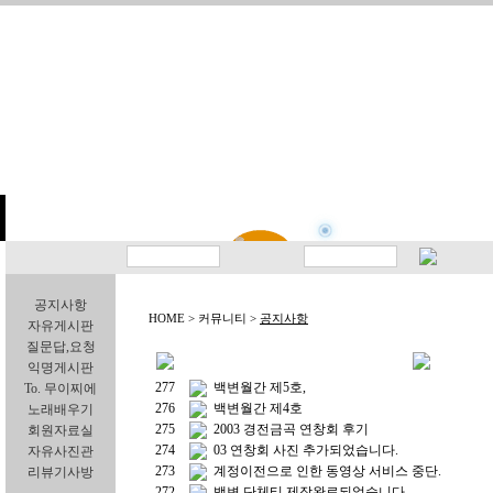
공지사항
HOME > 커뮤니티 >
공지사항
자유게시판
질문답,요청
익명게시판
277
백변월간 제5호,
To. 무이찌에
276
백변월간 제4호
노래배우기
275
2003 경전금곡 연창회 후기
회원자료실
274
03 연창회 사진 추가되었습니다.
자유사진관
273
계정이전으로 인한 동영상 서비스 중단.
리뷰기사방
272
백변 단체티 제작완료되었습니다.