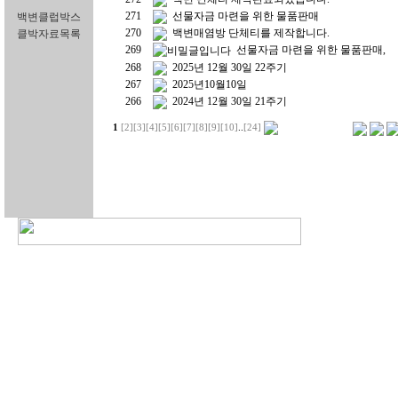
271
선물자금 마련을 위한 물품판매
백변클럽박스
270
백변매염방 단체티를 제작합니다.
클박자료목록
269
선물자금 마련을 위한 물품판매,
268
2025년 12월 30일 22주기
267
2025년10월10일
266
2024년 12월 30일 21주기
1
[2]
[3]
[4]
[5]
[6]
[7]
[8]
[9]
[10]
..
[24]