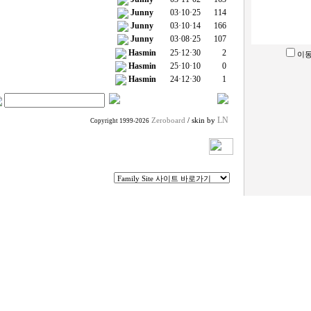
Junny
03·10·25
114
Junny
03·10·14
166
Junny
03·08·25
107
Hasmin
25·12·30
2
이동
Hasmin
25·10·10
0
Hasmin
24·12·30
1
LN
Zeroboard
/ skin by
Copyright 1999-2026