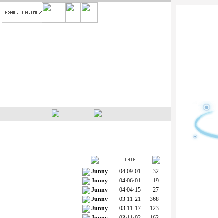
Junny
04·09·01
32
Junny
04·06·01
19
Junny
04·04·15
27
Junny
03·11·21
368
Junny
03·11·17
123
Junny
03·11·02
163